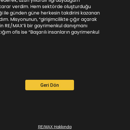
 ederek, uzun yıllardır ilgi duyduğum
arar verdim. Hem sektörde oluşturduğu
ği ile günden güne herkesin takdirini kazanan
ım. Misyonunun, “girişimcilikte çığır açarak
nin RE/MAX’li bir gayrimenkul danışmanı
tığım ofis ise “Başarılı insanların gayrimenkul
Geri Dön
Hakkında
RE/MAX