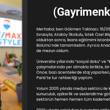
(
Gayrimenk
Merhaba; ben Gökmen Takinacı. 16/05/
Sırasıyla; Ataköy İlkokulu, İstek Özel B
olduktan sonra, lisans eğitimimi İstanbu
Bölümü’nde tamamladım. Ayrıca Anadolu
de mezun oldum.
Üniversite yıllarında “sosyal doku” ve “ken
çalışmalarında yer almakla birlikte, 
Önce; bazı acentelerde staj yaparken, s
Paris’te tur rehberliği yaptım.
Yolum 2005 yılında medya sektörü ile kes
sunuculuk, spikerlik ve seslendirme gör
sektörün hemen hemen tüm kademele