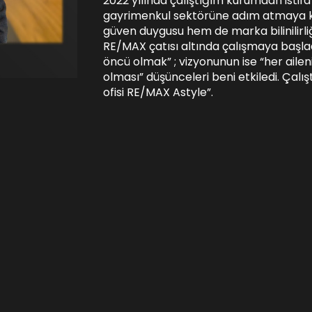
2022 yılında çalıştığım kurumdan istifa
gayrimenkul sektörüne adım atmaya k
güven duygusu hem de marka bilinilirli
RE/MAX çatısı altında çalışmaya başlad
öncü olmak” ; vizyonunun ise “her aile
olması” düşünceleri beni etkiledi. Çalış
ofisi RE/MAX Astyle”.