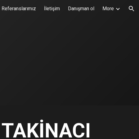
Referanslarımız
İletişim
Danışman ol
More
ion
 TAKİNACI